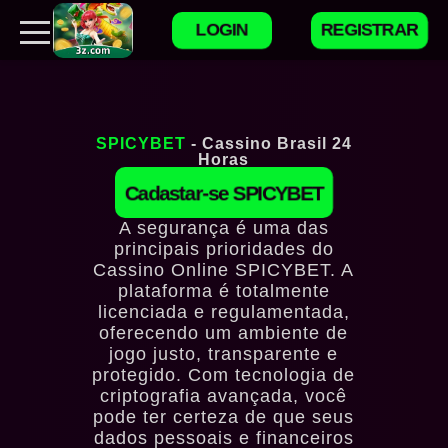
LOGIN
REGISTRAR
SPICYBET
- Cassino Brasil 24
Horas
Сadastar-se SPICYBET
A segurança é uma das
principais prioridades do
Cassino Online SPICYBET. A
plataforma é totalmente
licenciada e regulamentada,
oferecendo um ambiente de
jogo justo, transparente e
protegido. Com tecnologia de
criptografia avançada, você
pode ter certeza de que seus
dados pessoais e financeiros