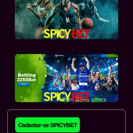
Сadastar-se SPICYBET