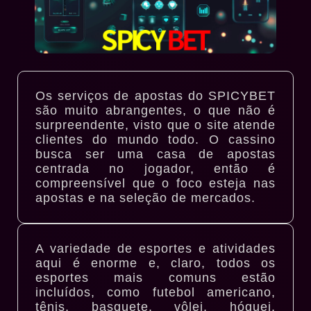
Os serviços de apostas do SPICYBET
são muito abrangentes, o que não é
surpreendente, visto que o site atende
clientes do mundo todo. O cassino
busca ser uma casa de apostas
centrada no jogador, então é
compreensível que o foco esteja nas
apostas e na seleção de mercados.
A variedade de esportes e atividades
aqui é enorme e, claro, todos os
esportes mais comuns estão
incluídos, como futebol americano,
tênis, basquete, vôlei, hóquei,