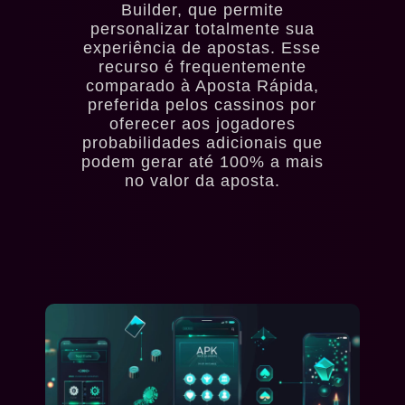
Builder, que permite
personalizar totalmente sua
experiência de apostas. Esse
recurso é frequentemente
comparado à Aposta Rápida,
preferida pelos cassinos por
oferecer aos jogadores
probabilidades adicionais que
podem gerar até 100% a mais
no valor da aposta.