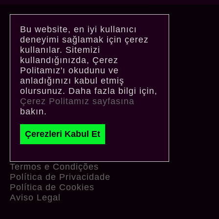
Bu website, en iyi kullanıcı
deneyimi sağlamak için çerez
kullanılar. Sitemizi
kullandığınızda, Çerez
Politamız'ı okudunu ve
anladığınızı kabul etmiş
olursunuz. Daha fazla bilgi için,
Çerez Politamız sayfasına
bakın.
Çerezleri Kabul Et
Termos e Condições
Política de Privacidade
Política de Cookies
Aviso Legal